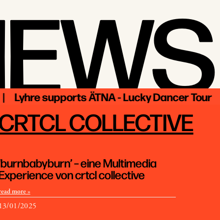
NEWS
yhre supports ÄTNA - Lucky Dancer Tour |
CRTCL COLLECTIVE
‘burnbabyburn’ – eine Multimedia
Experience von crtcl collective
read more »
13/01/2025