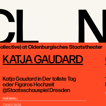
CL
ctive) at Oldenburgisches Staatstheater | L
KATJA GAUDARD
Katja Gaudard in Der tollste Tag
oder Figaros Hochzeit
@Staatsschauspiel Dresden
read more »
29/05/2026