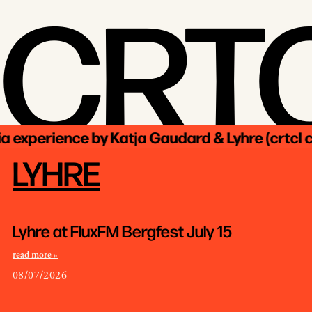
CRT
rience by Katja Gaudard & Lyhre (crtcl colle
LYHRE
Lyhre at FluxFM Bergfest July 15
read more »
08/07/2026